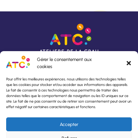
Gérer le consentement aux
cookies
Pour offrir les meilleures expériences, nous utilisons des technologies telles
que les cookies pour stocker et/ou accéder aux informations des appareils.
Rue du Lavoir
Horaires d’ouverture :
Le fait de consentir à ces technologies nous permettra de traiter des
13140 Miramas
Du lundi au vendredi,
données telles que le comportement de navigation ou les ID uniques sur ce
04 90 53 24 82
De 8h30 à 12h00
site. Le fait de ne pas consentir ou de retirer son consentement peut avoir un
atc.aci@orange.fr
et de 13h30 à 17h00
effet négatif sur certaines caractéristiques et fonctions.
À propos de l’insertion
Accepter
Contactez-nous