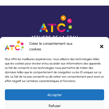
Gérer le consentement aux
cookies
Pour offrir les meilleures expériences, nous utilisons des technologies telles
que les cookies pour stocker et/ou accéder aux informations des appareils.
Rue du Lavoir
Horaires d’ouverture :
Le fait de consentir à ces technologies nous permettra de traiter des
13140 Miramas
Du lundi au vendredi,
données telles que le comportement de navigation ou les ID uniques sur ce
04 90 53 24 82
De 8h30 à 12h00
site. Le fait de ne pas consentir ou de retirer son consentement peut avoir un
atc.aci@orange.fr
et de 13h30 à 17h00
effet négatif sur certaines caractéristiques et fonctions.
À propos de l’insertion
Accepter
Contactez-nous
Refuser
Mentions légales