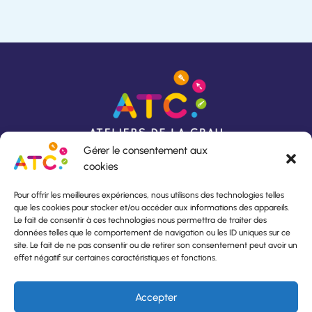
Gérer le consentement aux
cookies
Pour offrir les meilleures expériences, nous utilisons des technologies telles
que les cookies pour stocker et/ou accéder aux informations des appareils.
Rue du Lavoir
Horaires d’ouverture :
Le fait de consentir à ces technologies nous permettra de traiter des
13140 Miramas
Du lundi au vendredi,
données telles que le comportement de navigation ou les ID uniques sur ce
04 90 53 24 82
De 8h30 à 12h00
site. Le fait de ne pas consentir ou de retirer son consentement peut avoir un
atc.aci@orange.fr
et de 13h30 à 17h00
effet négatif sur certaines caractéristiques et fonctions.
À propos de l’insertion
Accepter
Contactez-nous