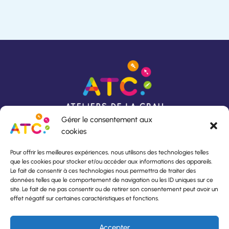
Gérer le consentement aux
cookies
Pour offrir les meilleures expériences, nous utilisons des technologies telles
que les cookies pour stocker et/ou accéder aux informations des appareils.
Rue du Lavoir
Horaires d’ouverture :
Le fait de consentir à ces technologies nous permettra de traiter des
13140 Miramas
Du lundi au vendredi,
données telles que le comportement de navigation ou les ID uniques sur ce
04 90 53 24 82
De 8h30 à 12h00
site. Le fait de ne pas consentir ou de retirer son consentement peut avoir un
atc.aci@orange.fr
et de 13h30 à 17h00
effet négatif sur certaines caractéristiques et fonctions.
À propos de l’insertion
Accepter