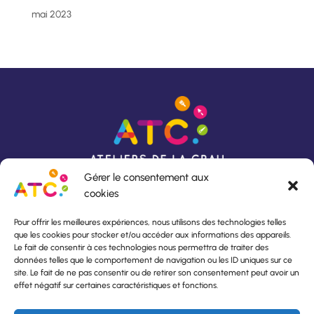
mai 2023
Gérer le consentement aux
cookies
Pour offrir les meilleures expériences, nous utilisons des technologies telles
que les cookies pour stocker et/ou accéder aux informations des appareils.
Rue du Lavoir
Horaires d’ouverture :
Le fait de consentir à ces technologies nous permettra de traiter des
13140 Miramas
Du lundi au vendredi,
données telles que le comportement de navigation ou les ID uniques sur ce
04 90 53 24 82
De 8h30 à 12h00
site. Le fait de ne pas consentir ou de retirer son consentement peut avoir un
atc.aci@orange.fr
et de 13h30 à 17h00
effet négatif sur certaines caractéristiques et fonctions.